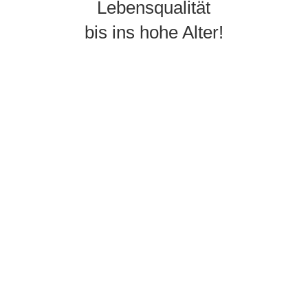
Lebensqualität
bis ins hohe Alter!
ESBO Schuh-Technik
Wir sind ein Oldenburger Familien- und
Ausbildungsbetrieb mit mehr als 40 Jahren
Erfahrung im Bereich Schuhtechnik und bequeme
Schuhmoden.
Ob orthopädische Einlagen, Schuhzurichtungen,
Maßschuhen oder Reparaturen, in unserer
Meisterwerkstatt kümmern wir uns zeitnah