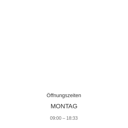
Sie erreichen uns aus Richtung Stadt mit den
Linien 302 Borchersweg, 313 Krusenbusch, 329
ZOB, 330 Drielake
Öffnungszeiten
MONTAG
09:00 – 18:33